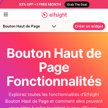
33% OFF +1 FREE MONTH
Grab The Deal
Bouton Haut de Page
Créer un widget
Bouton Haut de
Page
Fonctionnalités
Explorez toutes les fonctionnalités d’Elfsight
Bouton Haut de Page et comment elles peuvent
vous aider à créer le widget le plus efficace.