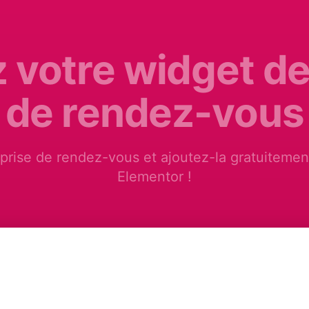
 votre widget de
de rendez-vous
prise de rendez-vous et ajoutez-la gratuitemen
Elementor !