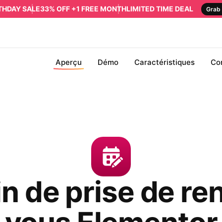
RTHDAY SALE
33% OFF +1 FREE MONTH
LIMITED TIME DEAL
Grab 
Aperçu
Démo
Caractéristiques
Co
in de prise de re