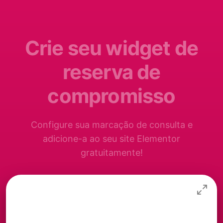
Crie seu widget de
reserva de
compromisso
Configure sua marcação de consulta e
adicione-a ao seu site Elementor
gratuitamente!