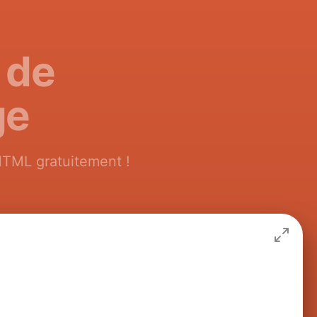
 de
ge
 HTML gratuitement !