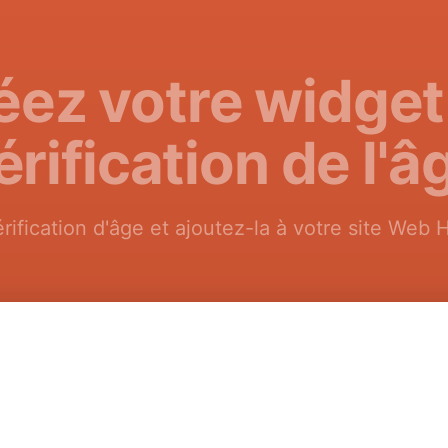
éez votre widget
érification de l'â
rification d'âge et ajoutez-la à votre site Web