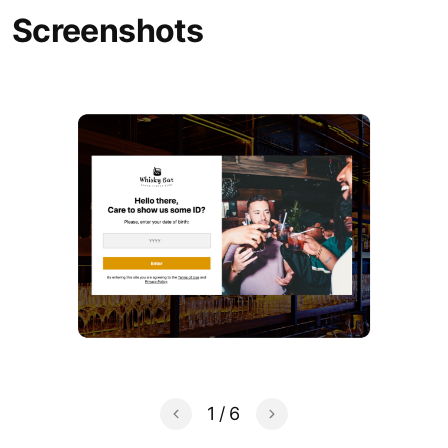
Screenshots
1
/
6