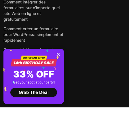
Comment intégrer des
formulaires sur n'importe quel
site Web en ligne et
gratuitement
Comment créer un formulaire
pour WordPress: simplement et
rapidement
Comment intégrer des avis
Google gratuitement sur un site
web
Comment intégrer une fenêtre
33% OFF
contextuelle sur n'importe quel
site Web
Get your spot at our party!
Voir tous les articles
Grab The Deal
2026 ©
Conditions
Politique de
Elfsight
d'utilisation
confidentialité