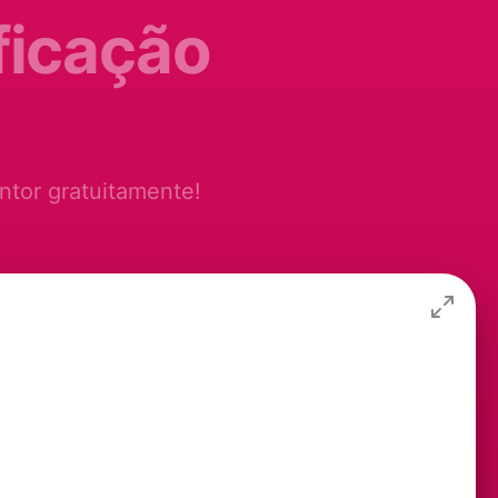
ficação
ntor gratuitamente!