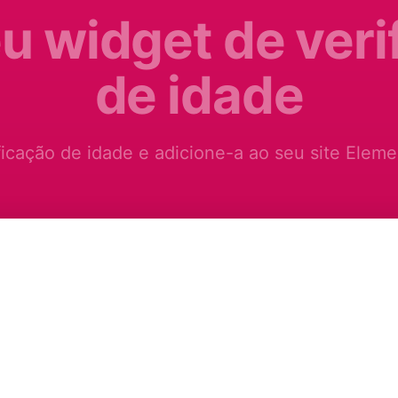
eu widget de veri
de idade
ficação de idade e adicione-a ao seu site Eleme