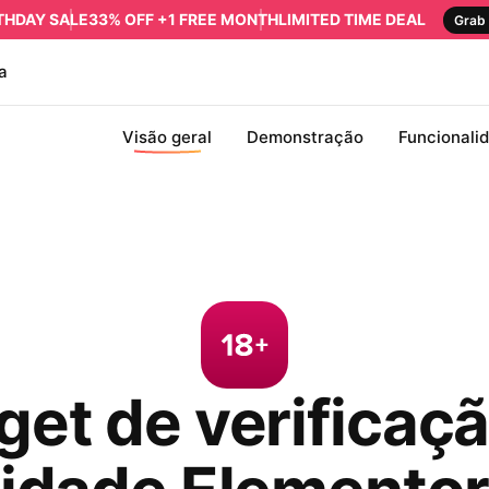
RTHDAY SALE
33% OFF +1 FREE MONTH
LIMITED TIME DEAL
Grab 
a
Visão geral
Demonstração
Funcionali
et de verificaç