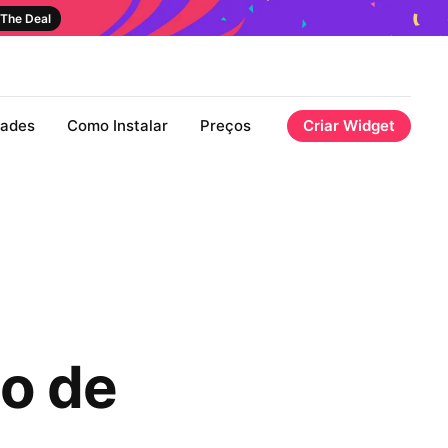
The Deal
dades
Como Instalar
Preços
Criar Widget
ão de