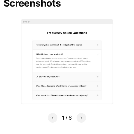
Screenshots
1
/
6