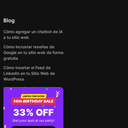
Blog
Cómo agregar un chatbot de IA
a tu sitio web
Cómo incrustar reseñas de
Google en tu sitio web de forma
gratuita
Cómo Insertar el Feed de
LinkedIn en tu Sitio Web de
WordPress
Cómo crear un formulario para
WordPress: de manera simple y
rápida
Cómo incrustar formularios en
33% OFF
cualquier sitio web en línea y
gratis
Get your spot at our party!