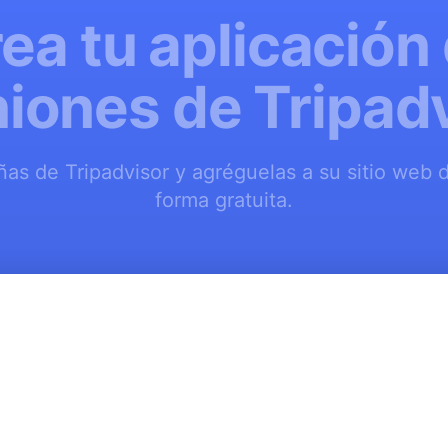
ea tu aplicación
iones de Tripad
ñas de Tripadvisor y agréguelas a su sitio we
forma gratuita.