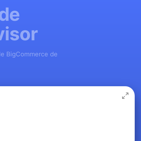
 de
visor
b de BigCommerce de