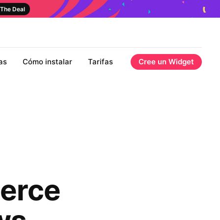
The Deal
as
Cómo instalar
Tarifas
Cree un Widget
erce