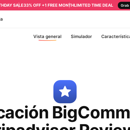
RTHDAY SALE
33% OFF +1 FREE MONTH
LIMITED TIME DEAL
Grab 
da
Vista general
Simulador
Característic
icación BigComm