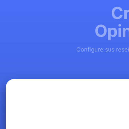
Cr
Opin
Configure sus rese