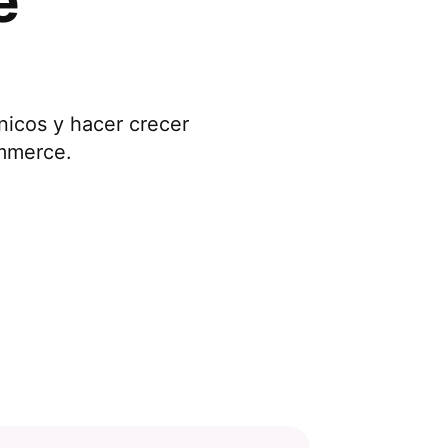
e
ónicos y hacer crecer
ommerce.