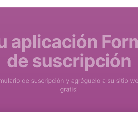
u aplicación For
de suscripción
rmulario de suscripción y agréguelo a su siti
gratis!