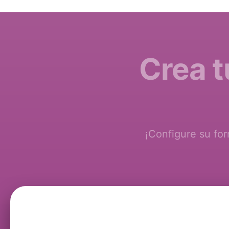
Crea t
¡Configure su fo