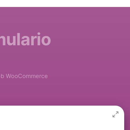
mulario
o web WooCommerce