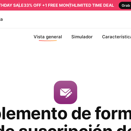
RTHDAY SALE
33% OFF +1 FREE MONTH
LIMITED TIME DEAL
Grab 
da
Vista general
Simulador
Característic
emento de form