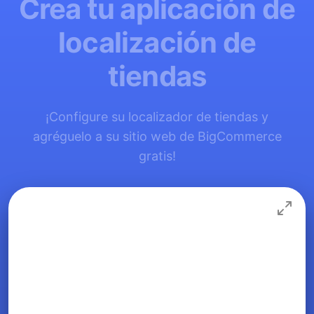
Crea tu aplicación de
localización de
tiendas
¡Configure su localizador de tiendas y
agréguelo a su sitio web de BigCommerce
gratis!