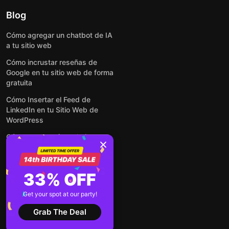
Blog
Cómo agregar un chatbot de IA
a tu sitio web
Cómo incrustar reseñas de
Google en tu sitio web de forma
gratuita
Cómo Insertar el Feed de
LinkedIn en tu Sitio Web de
WordPress
Cómo crear un formulario para
WordPress: de manera simple y
rápida
Cómo incrustar formularios en
33% OFF
cualquier sitio web en línea y
gratis
Get your spot at our party!
Ver todas las entradas
Grab The Deal