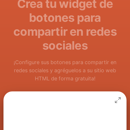
Crea tu widget de
botones para
compartir en redes
sociales
¡Configure sus botones para compartir en
redes sociales y agréguelos a su sitio web
HTML de forma gratuita!