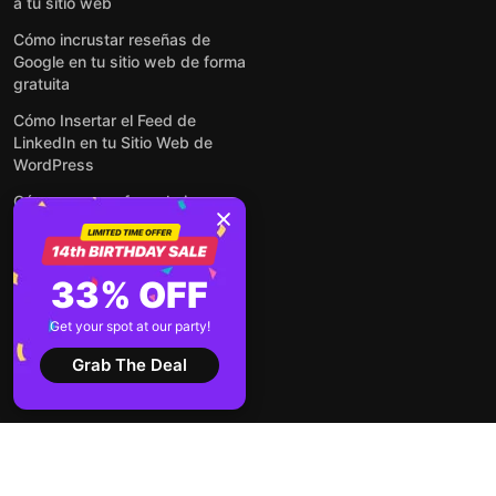
a tu sitio web
Cómo incrustar reseñas de
Google en tu sitio web de forma
gratuita
Cómo Insertar el Feed de
LinkedIn en tu Sitio Web de
WordPress
Cómo crear un formulario para
WordPress: de manera simple y
rápida
Cómo incrustar formularios en
33% OFF
cualquier sitio web en línea y
gratis
Get your spot at our party!
Ver todas las entradas
Grab The Deal
2026 ©
Términos de
Aviso de
Elfsight
servicio
privacidad