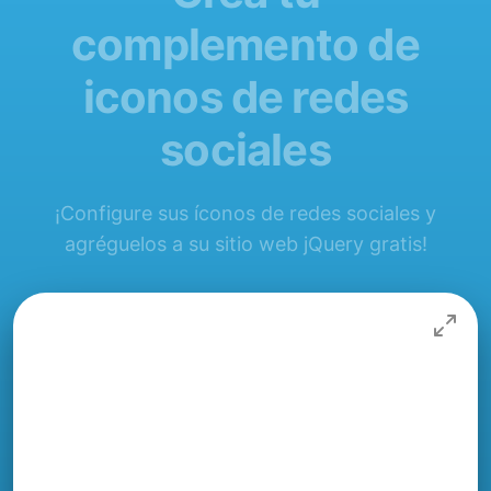
complemento de
iconos de redes
sociales
¡Configure sus íconos de redes sociales y
agréguelos a su sitio web jQuery gratis!