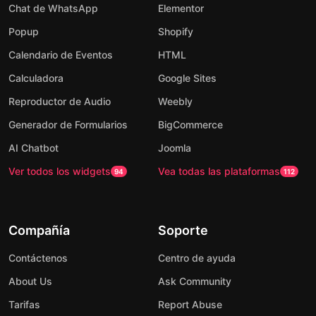
Chat de WhatsApp
Elementor
Popup
Shopify
Calendario de Eventos
HTML
Calculadora
Google Sites
Reproductor de Audio
Weebly
Generador de Formularios
BigCommerce
AI Chatbot
Joomla
Ver todos los widgets
Vea todas las plataformas
94
112
Compañía
Soporte
Contáctenos
Centro de ayuda
About Us
Ask Community
Tarifas
Report Abuse