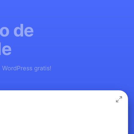
o de
le
 WordPress gratis!