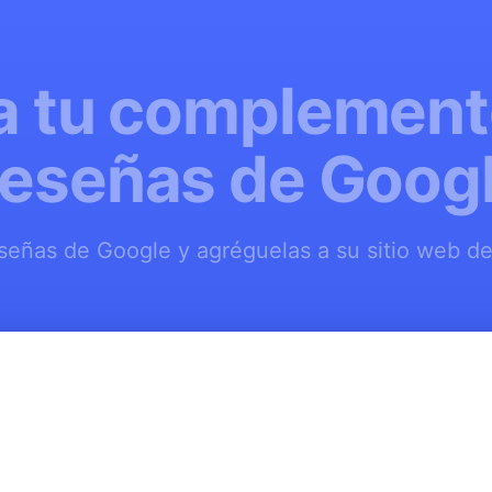
a tu complement
eseñas de Goog
señas de Google y agréguelas a su sitio web de