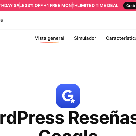
RTHDAY SALE
33% OFF +1 FREE MONTH
LIMITED TIME DEAL
Grab 
da
Vista general
Simulador
Característic
rdPress Reseñas