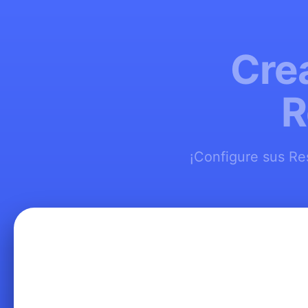
Cre
R
¡Configure sus Re