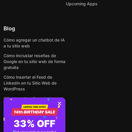
Upcoming Apps
Blog
Cómo agregar un chatbot de IA
a tu sitio web
Cómo incrustar reseñas de
Google en tu sitio web de forma
gratuita
Cómo Insertar el Feed de
LinkedIn en tu Sitio Web de
WordPress
Cómo crear un formulario para
WordPress: de manera simple y
rápida
Cómo incrustar formularios en
33% OFF
cualquier sitio web en línea y
gratis
Get your spot at our party!