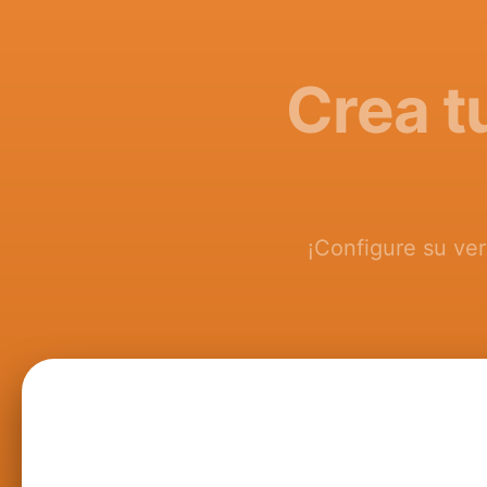
Crea t
¡Configure su ver