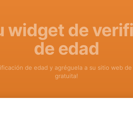
u widget de verif
de edad
ificación de edad y agréguela a su sitio web d
gratuita!