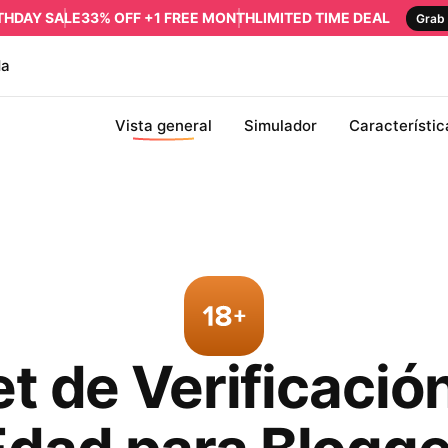
RTHDAY SALE
33% OFF +1 FREE MONTH
LIMITED TIME DEAL
Grab 
da
Vista general
Simulador
Característic
t de Verificación