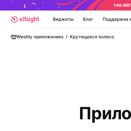
14th BI
Виджеты
Блог
Поддержка 
Weebly приложениеs
/
Крутящееся колесо
Прило