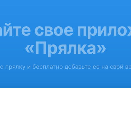
йте свое прил
«Прялка»
 прялку и бесплатно добавьте ее на свой в