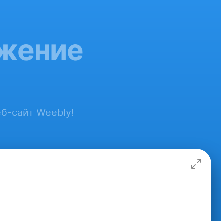
ожение
еб-сайт Weebly!