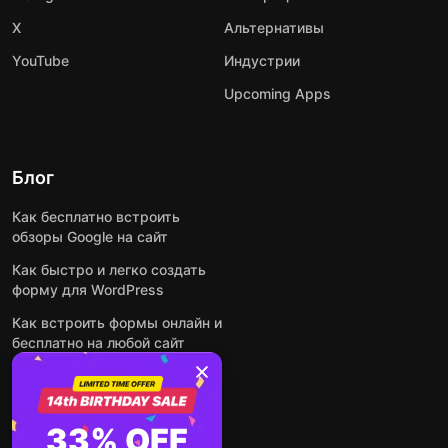
X
Альтернативы
YouTube
Индустрии
Upcoming Apps
Блог
Как бесплатно встроить
обзоры Google на сайт
Как быстро и легко создать
форму для WordPress
Как встроить формы онлайн и
бесплатно на любой сайт
Как встроить ленту Instagram
на сайт
Как добавить чат-бота на
33% OFF