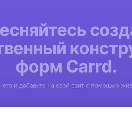
тесняйтесь созд
твенный констр
форм Carrd.
 его и добавьте на свой сайт с помощью жи