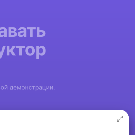
авать
уктор
вой демонстрации.