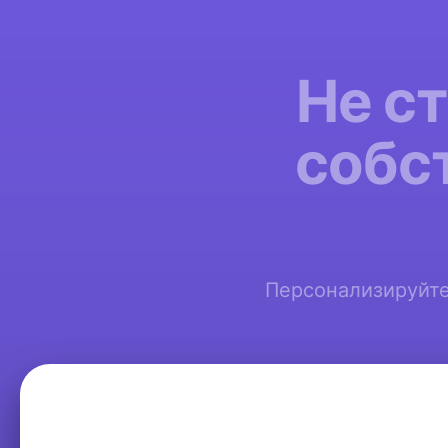
Не с
собс
Персонализируйте