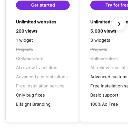
Get started
Try for fre
Unlimited websites
Unlimited websit
200 views
5,000 views
1 widget
3 widgets
Projects
Projects
Collaborators
Collaborators
AI review translation
AI review translati
Advanced customizations
Advanced customi
Free installation service
Free installation s
Only bug fixes
Basic support
Elfsight Branding
100% Ad Free