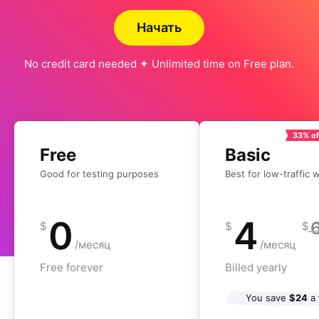
Начать
No credit card needed ✦ Unlimited time on Free plan.
33% of
Free
Basic
Good for testing purposes
Best for low-traffic 
0
4
$
$
$
/месяц
/месяц
Free forever
Billed yearly
You save
$24
a 