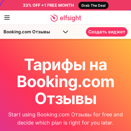
33% OFF +1 FREE MONTH
Grab The Deal
Booking.com Отзывы
Создать виджет
Тарифы на
Booking.com
Отзывы
Start using Booking.com Отзывы for free and
decide which plan is right for you later.