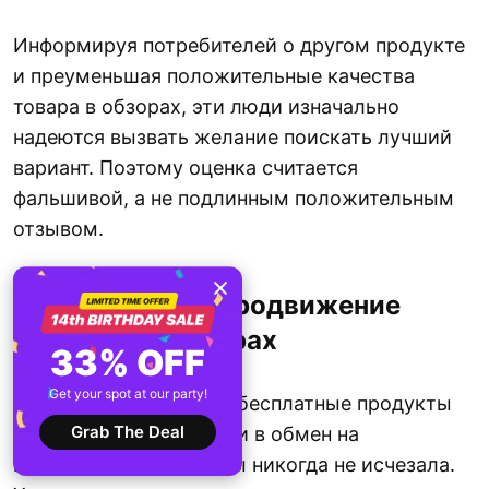
Информируя потребителей о другом продукте
и преуменьшая положительные качества
товара в обзорах, эти люди изначально
надеются вызвать желание поискать лучший
вариант. Поэтому оценка считается
фальшивой, а не подлинным положительным
отзывом.
10. Бесплатное продвижение
продукта в обзорах
33% OFF
Get your spot at our party!
Тенденция отправлять бесплатные продукты
Grab The Deal
или небольшие подарки в обмен на
положительные отзывы никогда не исчезала.