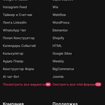
Instagram Feed
Wix
Таймер и Счетчик
Webflow
Лента LinkedIn
WordPress
WhatsApp Чат
Elementor
Попап Конструктор
Shopify
Календарь Событий
HTML
Калькулятор
Google Sites
Аудио Плеер
Weebly
Конструктор Форм
BigCommerce
AI чат-бот
Joomla
Посмотреть все виджеты
Смотреть все платформы
94
112
Компания
Поддержка