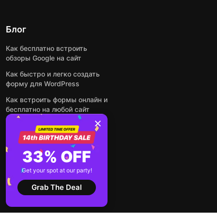
Блог
Как бесплатно встроить
обзоры Google на сайт
Как быстро и легко создать
форму для WordPress
Как встроить формы онлайн и
бесплатно на любой сайт
Как встроить ленту Instagram
на сайт
Как добавить чат-бота на
33% OFF
основе искусственного
интеллекта на свой сайт
Get your spot at our party!
Посмотреть все посты
Grab The Deal