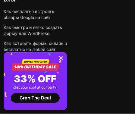
Как бесплатно встроить
обзоры Google на сайт
Как быстро и легко создать
форму для WordPress
Как встроить формы онлайн и
бесплатно на любой сайт
Как встроить ленту Instagram
на сайт
Как добавить чат-бота на
33% OFF
основе искусственного
интеллекта на свой сайт
Get your spot at our party!
Посмотреть все посты
Grab The Deal
2026 ©
Условия
Политика
Elfsight
использования
конфиденциальности