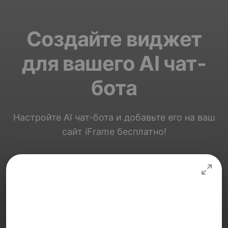
Создайте виджет
для вашего AI чат-
бота
Настройте AI чат-бота и добавьте его на ваш
сайт iFrame бесплатно!