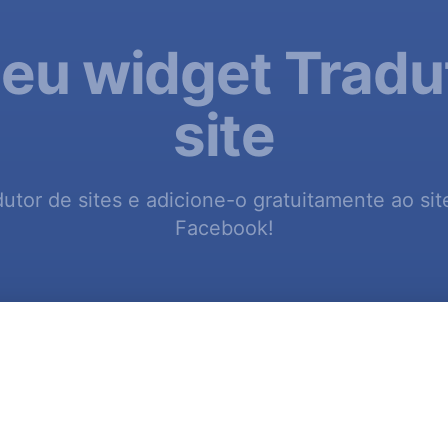
seu widget Tradu
site
utor de sites e adicione-o gratuitamente ao si
Facebook!