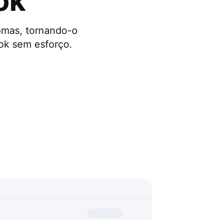
ok
omas, tornando-o
ook sem esforço.