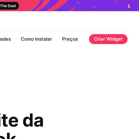
The Deal
dades
Como Instalar
Preços
Criar Widget
ite da