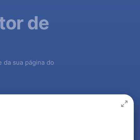
tor de
te da sua página do