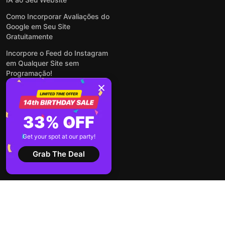
Como Incorporar Avaliações do
Google em Seu Site
Gratuitamente
Incorpore o Feed do Instagram
em Qualquer Site sem
Programação!
Como Incorporar Formulários
em Qualquer Site Online e
Gratuitamente
33% OFF
Como Criar Formulário para
WordPress: Simples e Rápido
Get your spot at our party!
Ver todas publicações
Grab The Deal
2026 ©
Termos de
Política de
Elfsight
Serviço
Privacidade