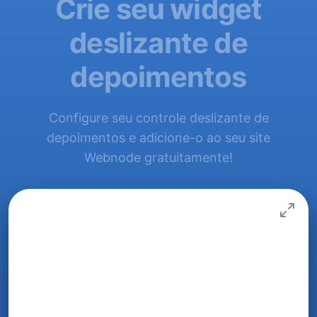
Crie seu widget
deslizante de
depoimentos
Configure seu controle deslizante de
depoimentos e adicione-o ao seu site
Webnode gratuitamente!