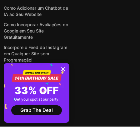
Como Adicionar um Chatbot de
IA ao Seu Website
Como Incorporar Avaliações do
Google em Seu Site
Gratuitamente
Incorpore o Feed do Instagram
em Qualquer Site sem
Programação!
Como Incorporar Formulários
em Qualquer Site Online e
Gratuitamente
33% OFF
Como Criar Formulário para
WordPress: Simples e Rápido
Get your spot at our party!
Ver todas publicações
Grab The Deal