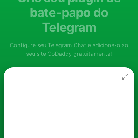
bate-papo do
Telegram
Configure seu Telegram Chat e adicione-o ao
seu site GoDaddy gratuitamente!