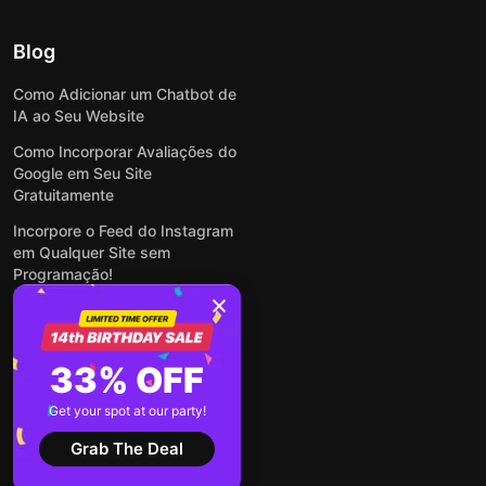
Blog
Como Adicionar um Chatbot de
IA ao Seu Website
Como Incorporar Avaliações do
Google em Seu Site
Gratuitamente
Incorpore o Feed do Instagram
em Qualquer Site sem
Programação!
Como Incorporar Formulários
em Qualquer Site Online e
Gratuitamente
33% OFF
Como Criar Formulário para
WordPress: Simples e Rápido
Get your spot at our party!
Ver todas publicações
Grab The Deal