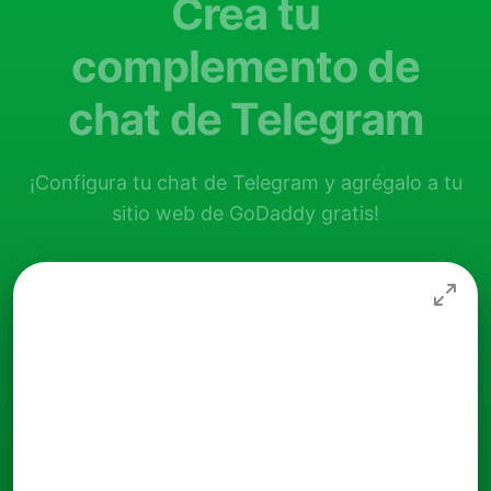
Crea tu
complemento de
chat de Telegram
¡Configura tu chat de Telegram y agrégalo a tu
sitio web de GoDaddy gratis!