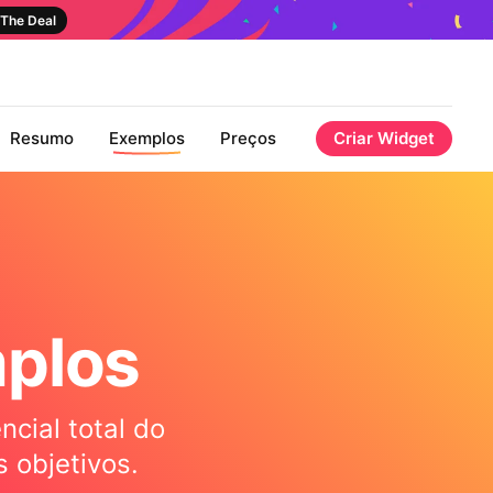
The Deal
Resumo
Exemplos
Preços
Criar Widget
plos
cial total do
 objetivos.