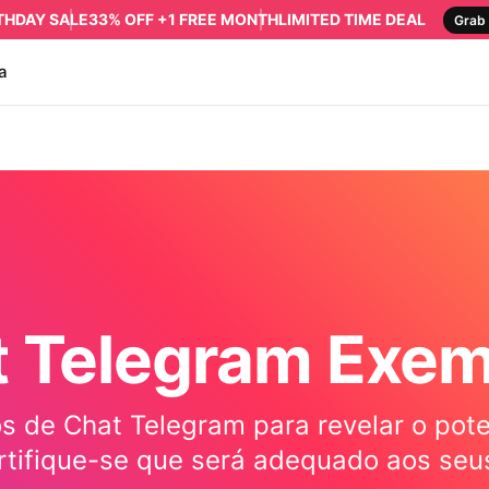
RTHDAY SALE
33% OFF +1 FREE MONTH
LIMITED TIME DEAL
Grab 
a
t Telegram Exem
s de Chat Telegram para revelar o poten
rtifique-se que será adequado aos seus