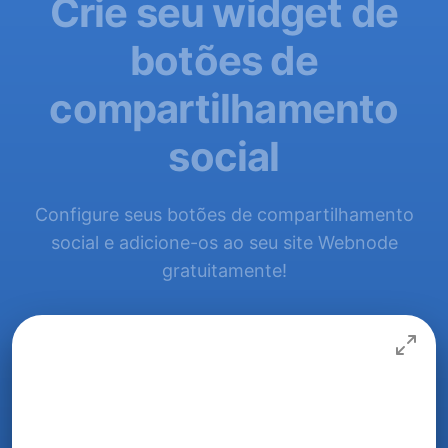
Crie seu widget de
botões de
compartilhamento
social
Configure seus botões de compartilhamento
social e adicione-os ao seu site Webnode
gratuitamente!