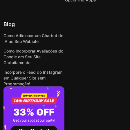
Blog
Como Adicionar um Chatbot de
IA ao Seu Website
Como Incorporar Avaliações do
Google em Seu Site
Gratuitamente
Incorpore o Feed do Instagram
em Qualquer Site sem
Programação!
Como Incorporar Formulários
em Qualquer Site Online e
Gratuitamente
33% OFF
Como Criar Formulário para
WordPress: Simples e Rápido
Get your spot at our party!
Ver todas publicações