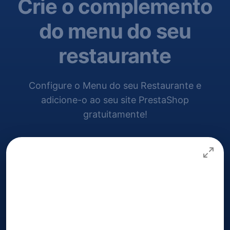
Crie o complemento
do menu do seu
restaurante
Configure o Menu do seu Restaurante e
adicione-o ao seu site PrestaShop
gratuitamente!