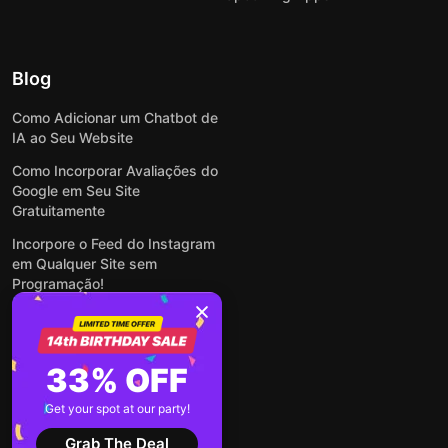
Blog
Como Adicionar um Chatbot de
IA ao Seu Website
Como Incorporar Avaliações do
Google em Seu Site
Gratuitamente
Incorpore o Feed do Instagram
em Qualquer Site sem
Programação!
Como Incorporar Formulários
em Qualquer Site Online e
Gratuitamente
33% OFF
Como Criar Formulário para
WordPress: Simples e Rápido
Get your spot at our party!
Ver todas publicações
Grab The Deal