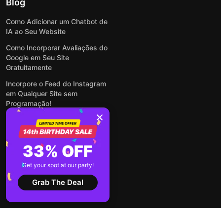
Blog
Como Adicionar um Chatbot de
IA ao Seu Website
Como Incorporar Avaliações do
Google em Seu Site
Gratuitamente
Incorpore o Feed do Instagram
em Qualquer Site sem
Programação!
Como Incorporar Formulários
em Qualquer Site Online e
Gratuitamente
33% OFF
Como Criar Formulário para
WordPress: Simples e Rápido
Get your spot at our party!
Ver todas publicações
Grab The Deal