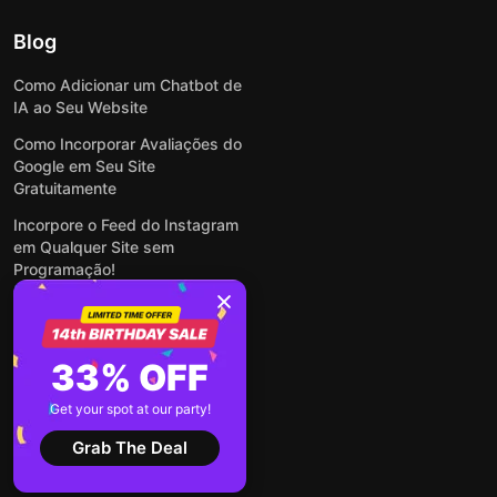
Blog
Como Adicionar um Chatbot de
IA ao Seu Website
Como Incorporar Avaliações do
Google em Seu Site
Gratuitamente
Incorpore o Feed do Instagram
em Qualquer Site sem
Programação!
Como Incorporar Formulários
em Qualquer Site Online e
Gratuitamente
33% OFF
Como Criar Formulário para
WordPress: Simples e Rápido
Get your spot at our party!
Ver todas publicações
Grab The Deal