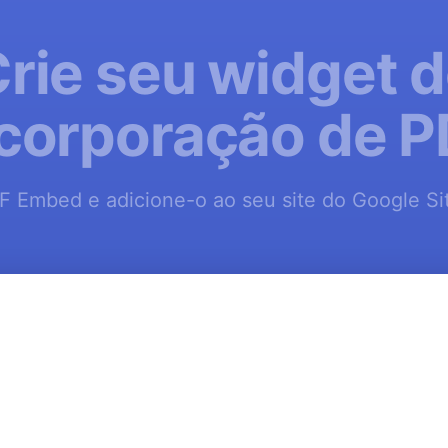
rie seu widget 
corporação de 
F Embed e adicione-o ao seu site do Google Sit