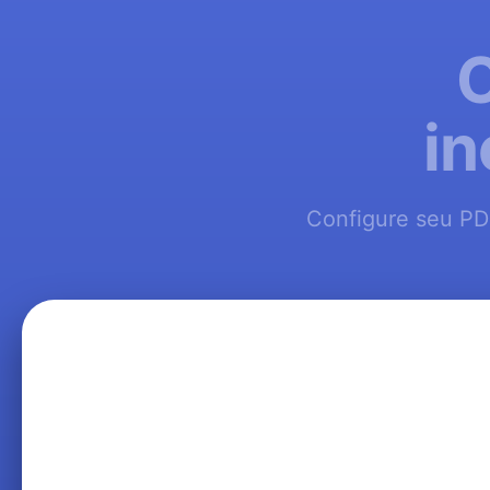
C
in
Configure seu PD