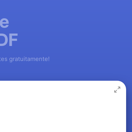
de
PDF
es gratuitamente!