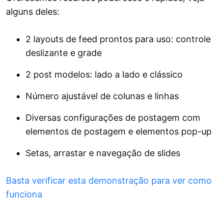
Elfsight
gratuitamente no Google Sites,
alguns deles:
visite o site da Elfsight e inscreva-se
para obter uma conta sem custo.
2 layouts de feed prontos para uso: controle
Aproveite ao máximo o widget gratuito
deslizante e grade
do Instagram adaptando sua aparência e
2 post modelos: lado a lado e clássico
configurações para complementar o
design da sua página do Google Sites.
Número ajustável de colunas e linhas
Depois de otimizar seu feed do
Diversas configurações de postagem com
Instagram gratuitamente, copie o código
elementos de postagem e elementos pop-up
de incorporação distinto e cole-o no
Setas, arrastar e navegação de slides
HTML da sua página do Google Sites
onde você gostaria que o feed fosse
Basta verificar esta demonstração para ver como
exibido.
funciona