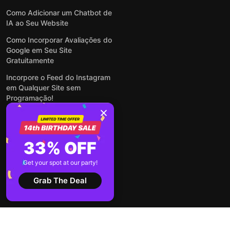
Como Adicionar um Chatbot de
IA ao Seu Website
Como Incorporar Avaliações do
Google em Seu Site
Gratuitamente
Incorpore o Feed do Instagram
em Qualquer Site sem
Programação!
Como Incorporar Formulários
em Qualquer Site Online e
Gratuitamente
33% OFF
Como Criar Formulário para
WordPress: Simples e Rápido
Get your spot at our party!
Ver todas publicações
Grab The Deal