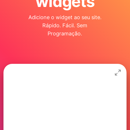
widgets
Adicione o widget ao seu site.
Rápido. Fácil. Sem
Programação.