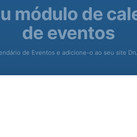
eu módulo de cal
de eventos
ndário de Eventos e adicione-o ao seu site Dr