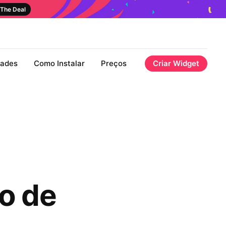
The Deal
dades
Como Instalar
Preços
Criar Widget
o de