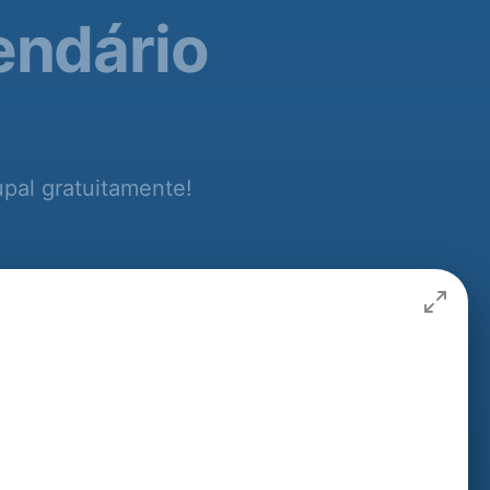
endário
upal gratuitamente!