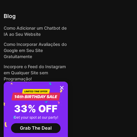
Blog
Como Adicionar um Chatbot de
IA ao Seu Website
Como Incorporar Avaliações do
Google em Seu Site
Gratuitamente
Incorpore o Feed do Instagram
em Qualquer Site sem
Programação!
Como Incorporar Formulários
em Qualquer Site Online e
Gratuitamente
33% OFF
Como Criar Formulário para
WordPress: Simples e Rápido
Get your spot at our party!
Ver todas publicações
Grab The Deal