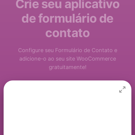
Crie seu aplicativo
de formulário de
contato
Configure seu Formulário de Contato e
adicione-o ao seu site WooCommerce
gratuitamente!