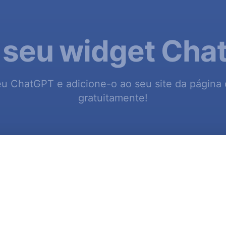
 seu widget Ch
eu ChatGPT e adicione-o ao seu site da página
gratuitamente!