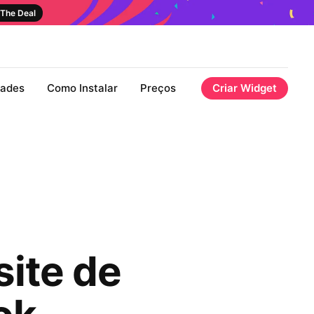
The Deal
dades
Como Instalar
Preços
Criar Widget
ite de