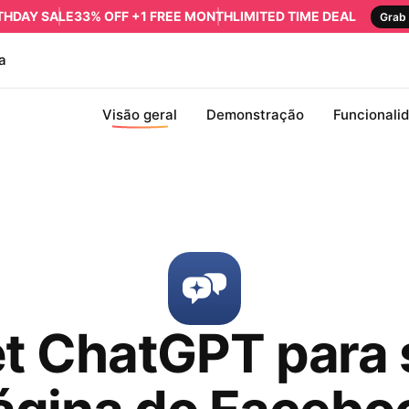
RTHDAY SALE
33% OFF +1 FREE MONTH
LIMITED TIME DEAL
Grab 
a
Visão geral
Demonstração
Funcionali
t ChatGPT para s