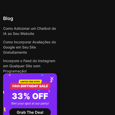
Blog
Como Adicionar um Chatbot de
IA ao Seu Website
Como Incorporar Avaliações do
Google em Seu Site
Gratuitamente
Incorpore o Feed do Instagram
em Qualquer Site sem
Programação!
Como Incorporar Formulários
em Qualquer Site Online e
Gratuitamente
33% OFF
Como Criar Formulário para
WordPress: Simples e Rápido
Get your spot at our party!
Ver todas publicações
Grab The Deal