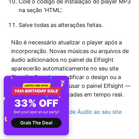
Cole o código de instalação do player MP3
na seção ‘HTML’.
Salve todas as alterações feitas.
Não é necessário atualizar o player após a
incorporação. Novas músicas ou arquivos de
áudio adicionados no painel da Elfsight
aparecerão automaticamente no seu site
Shopify. Se quiser modificar o design ou a
funcionalidade, basta usar o painel Elfsight —
as mudanças são aplicadas em tempo real.
33% OFF
Adicionar Reprodutor de Áudio ao seu site
Get your spot at our party!
Shopify →
Grab The Deal