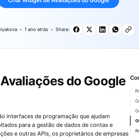
Criar Widget de Avaliações do Google
lyakova
1 ano atrás
Share:
 Avaliações do Google
Co
P
C
C
ão interfaces de programação que ajudam
O
voltados para a gestão de dados de contas e
R
ações e outras APIs, os proprietários de empresas