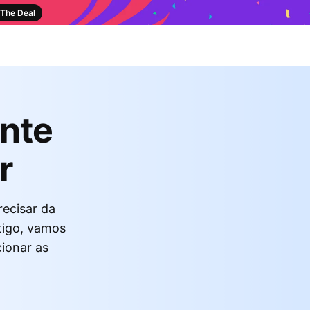
The Deal
ente
r
recisar da
tigo, vamos
cionar as