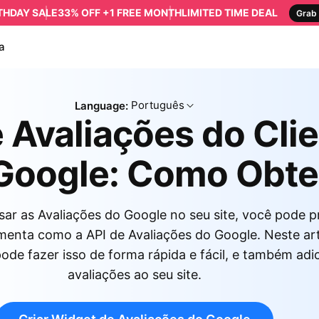
RTHDAY SALE
33% OFF +1 FREE MONTH
LIMITED TIME DEAL
Grab 
a
Português
Language:
 Avaliações do Cli
Google: Como Obte
ar as Avaliações do Google no seu site, você pode p
menta como a API de Avaliações do Google. Neste ar
de fazer isso de forma rápida e fácil, e também adi
avaliações ao seu site.