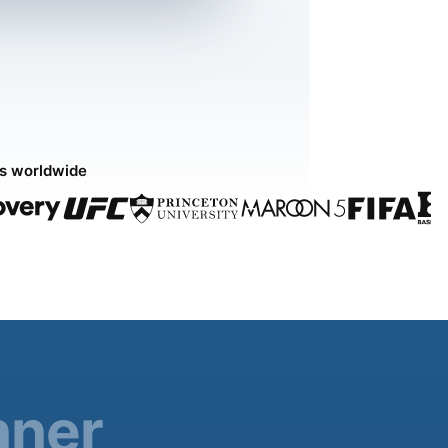
ds worldwide
nner