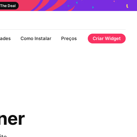
The Deal
dades
Como Instalar
Preços
Criar Widget
ner