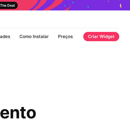
The Deal
dades
Como Instalar
Preços
Criar Widget
ento