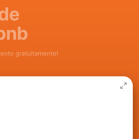
 de
rbnb
gento gratuitamente!