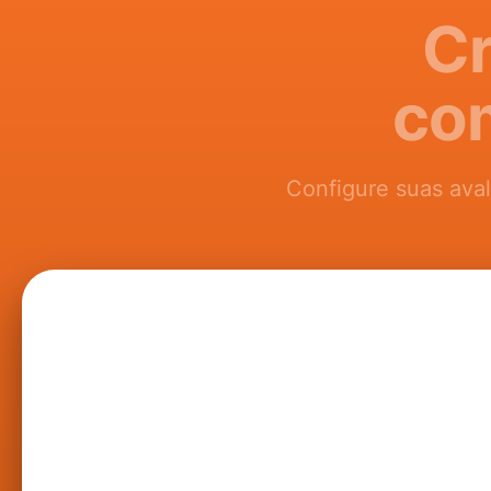
Cr
com
Configure suas aval