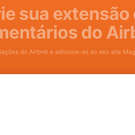
ie sua extensão
entários do Ai
iações do Airbnb e adicione-as ao seu site Ma