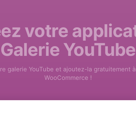
ez votre applica
Galerie YouTube
re galerie YouTube et ajoutez-la gratuitement à
WooCommerce !