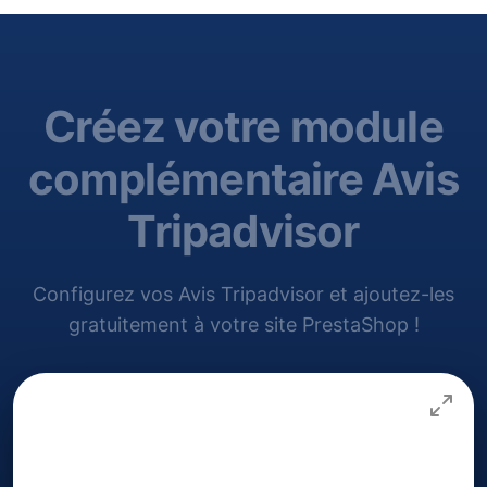
Créez votre module
complémentaire Avis
Tripadvisor
Configurez vos Avis Tripadvisor et ajoutez-les
gratuitement à votre site PrestaShop !