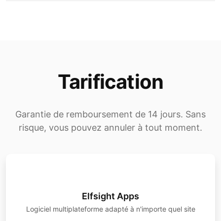
Parcours du produit
Tarification
Historique de l’entreprise
Garantie de remboursement de 14 jours. Sans
risque, vous pouvez annuler à tout moment.
Progression du projet
Chronologie des événements
Elfsight Apps
Logiciel multiplateforme adapté à n'importe quel site